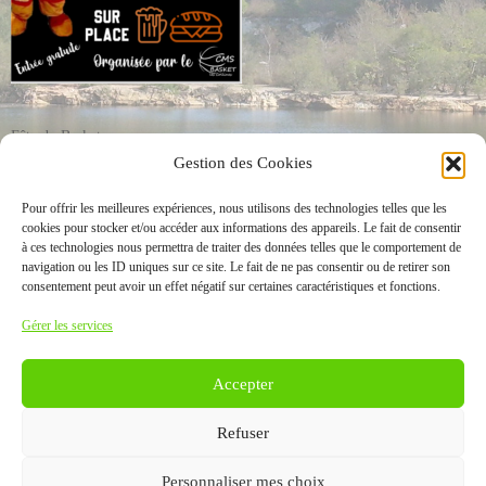
Fête du Basket
Gestion des Cookies
Organisée par le CMS Les Collines
Pour offrir les meilleures expériences, nous utilisons des technologies telles que les
Samedi 30 avril et Dimanche 1 mai 2022
cookies pour stocker et/ou accéder aux informations des appareils. Le fait de consentir
à ces technologies nous permettra de traiter des données telles que le comportement de
navigation ou les ID uniques sur ce site. Le fait de ne pas consentir ou de retirer son
Salle du Rocher à Cheffois
consentement peut avoir un effet négatif sur certaines caractéristiques et fonctions.
Gérer les services
Accepter
ACCUEIL
LA VIE MUNICIPALE
BIENVENUE À CHEFFOIS
Refuser
LA VIE À CHEFFOIS
CONTACT
Personnaliser mes choix
Votre spécialiste en publicité •
Procom - Probureau