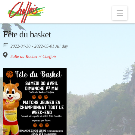
Nav
Fête du basket
2022-04-30 - 2022-05-01 All day
Salle du Rocher // Cheffois