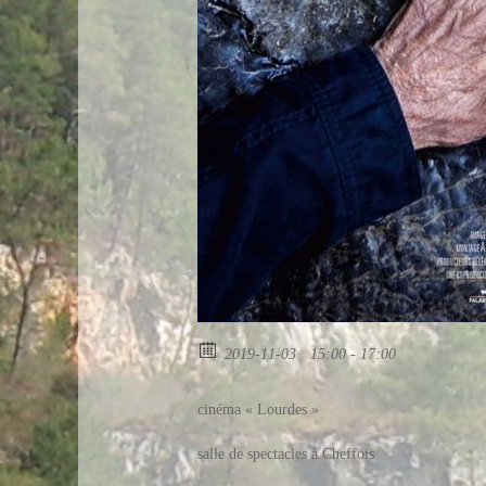
2019-11-03
15:00 - 17:00
cinéma « Lourdes »
salle de spectacles à Cheffois