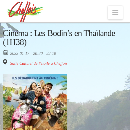
Nav
Cinéma : Les Bodin’s en Thaïlande
(1H38)
2022-01-17
20:30 - 22:10
Salle Culturel de l'étoile à Cheffois