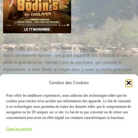
Maria Bodin, vieille fermière roublarde et autoritaire de 87 ans, doit faire
face à une nouvelle épreuve : son grand nigaud de fils, Christian 50 ans, a
perdu le goût de la vie. Suivant l’avis du psychiatre, qui conseille le
dépaysement, la mère Bodin se résigne donc à casser sa tirelire pour payer
des vacances à son fils… en Thaïlande ! Quand la mère et le fils Bodin
Gestion des Cookies
s’envolent, pour la première fois, à plus de dix mille kilomètres de leur
terroir natal, le choc est énorme : hôtel club, touristes, plages de sable
Pour offrir les meilleures expériences, nous utilisons des technologies telles que les
blanc et autres massages exotiques, ils n’ont clairement pas le mode
cookies pour stocker et/ou accéder aux informations des appareils. Le fait de consentir
d’emploi … pas simple de dépayser des paysans ! Les Bodin’s
à ces technologies nous permettra de traiter des données telles que le comportement de
s’embarquent alors dans un road-movie rocambolesque à travers tout le
navigation ou les ID uniques sur ce site. Le fait de ne pas consentir ou de retirer son
consentement peut avoir un effet négatif sur certaines caractéristiques et fonctions.
pays, avec pour seuls bagages leur audace, leur cœur et leur bon sens
paysan.
Gérer les services