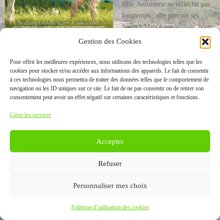
fille, Antoinette ne réfléchit pas
longtemps : elle part sur ses
traces ! Mais à son arrivée, point
de Vladimir – Seulement
Gestion des Cookies
Patrick, un âne récalcitrant qui va l’accompagner dans son singulier
périple….
Pour offrir les meilleures expériences, nous utilisons des technologies telles que les
cookies pour stocker et/ou accéder aux informations des appareils. Le fait de consentir
à ces technologies nous permettra de traiter des données telles que le comportement de
navigation ou les ID uniques sur ce site. Le fait de ne pas consentir ou de retirer son
consentement peut avoir un effet négatif sur certaines caractéristiques et fonctions.
ACCUEIL
LA VIE MUNICIPALE
BIENVENUE À CHEFFOIS
Gérer les services
LA VIE À CHEFFOIS
CONTACT
Votre spécialiste en publicité •
Procom - Probureau
Accepter
Mentions légales
Refuser
Personnaliser mes choix
Politique d’utilisation des cookies